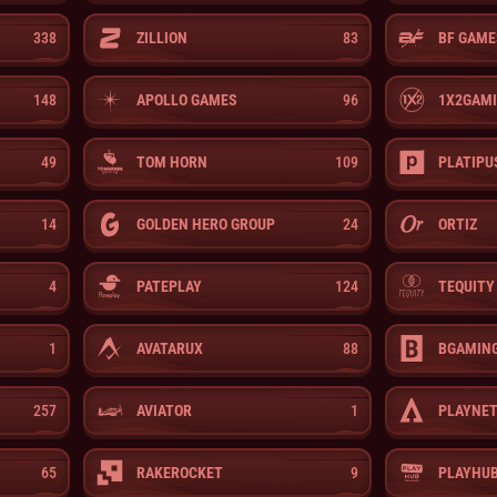
338
ZILLION
83
BF GAME
148
APOLLO GAMES
96
1X2GAM
49
TOM HORN
109
PLATIPU
14
GOLDEN HERO GROUP
24
ORTIZ
4
PATEPLAY
124
TEQUITY
1
AVATARUX
88
BGAMIN
257
AVIATOR
1
PLAYNET
65
RAKEROCKET
9
PLAYHU