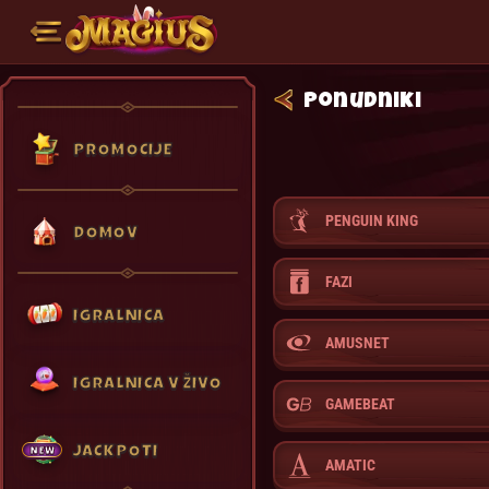
Ponudniki
PROMOCIJE
PENGUIN KING
DOMOV
FAZI
IGRALNICA
AMUSNET
IGRALNICA V ŽIVO
GAMEBEAT
JACKPOTI
NEW
AMATIC