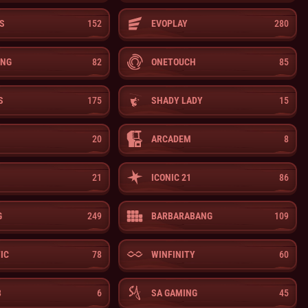
S
152
EVOPLAY
280
ING
82
ONETOUCH
85
S
175
SHADY LADY
15
20
ARCADEM
8
21
ICONIC 21
86
G
249
BARBARABANG
109
IC
78
WINFINITY
60
B
6
SA GAMING
45