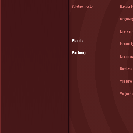
Spletno mesto
Nakupi b
Megawa
Igre v ži
Plačila
Instant i
Partnerji
Igralni a
Namizne 
Vse igre
Vsi jackp