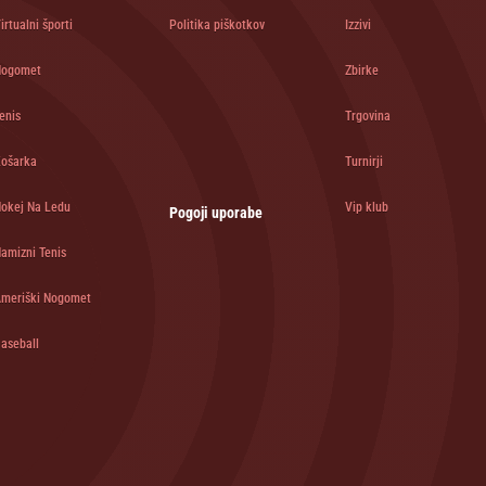
irtualni športi
Politika piškotkov
Izzivi
Nogomet
Zbirke
enis
Trgovina
ošarka
Turnirji
okej Na Ledu
Vip klub
Pogoji uporabe
amizni Tenis
meriški Nogomet
aseball