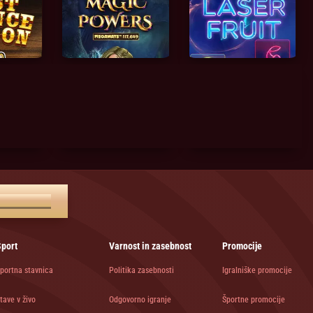
Saloon
Magic Powers Megaways
Laser Fruit
 Locos
Fa Fa Babies 2
Forever 7's
7.027,45 €
T V ŽIVO
Šport
Varnost in zasebnost
Promocije
portna stavnica
Politika zasebnosti
Igralniške promocije
tave v živo
Odgovorno igranje
Športne promocije