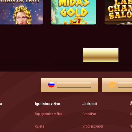
Gods of Troy
Midas Gold
Last Chance 
NOVO
Lucky Carnival
Gold Mine Mistress
Los Muertos
VEČ IGER
SLOVENŠČINA
KLEPE
ca
Igralnica v živo
Jackpoti
Top Igralnica v živo
GrandPot
Š
Ruleta
Vroči jackpoti
S