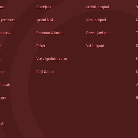
eno
Blackjack
Srečni jackpoti
V
 prvenstvo
Igralni Šovi
Novi jackpoti
onusov
Baccarat & kocke
Dnevni jackpoti
T
ys
Poker
Vsi jackpoti
K
vo
Vse v Igralnici v živo
H
gre
Gold Saloon
N
vtomati
A
igre
B
oti