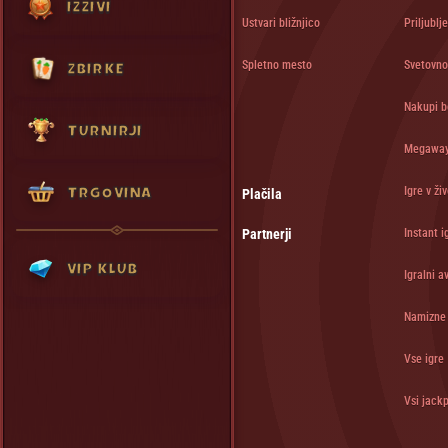
IZZIVI
Ustvari bližnjico
Priljublj
ZBIRKE
Spletno mesto
Svetovno
Nakupi b
TURNIRJI
Megawa
TRGOVINA
Igre v ži
Plačila
Partnerji
Instant i
VIP KLUB
Igralni a
Namizne 
Vse igre
Vsi jackp