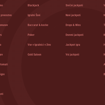
eno
Blackjack
Srečni jackpoti
V
 prvenstvo
Igralni Šovi
Novi jackpoti
onusov
Baccarat & kocke
Drops & Wins
T
ys
Poker
Dnevni jackpoti
K
vo
Vse v Igralnici v živo
Jackpot igra
H
gre
Gold Saloon
Vsi jackpoti
N
vtomati
A
igre
B
oti