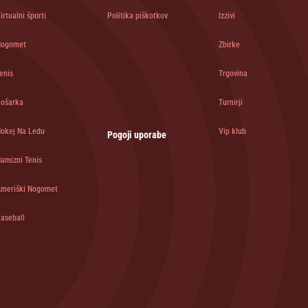
irtualni športi
Politika piškotkov
Izzivi
Nogomet
Zbirke
enis
Trgovina
ošarka
Turnirji
okej Na Ledu
Vip klub
Pogoji uporabe
amizni Tenis
meriški Nogomet
aseball