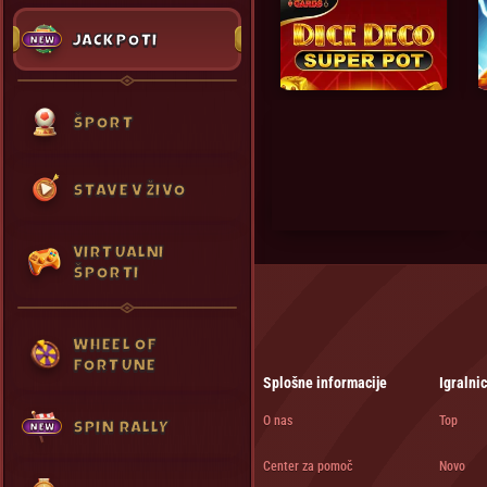
Dice Deco Super Pot
JACKPOTI
NEW
ŠPORT
Fire Hot 100 Jackpot Play
STAVE V ŽIVO
480.722,48 €
VIRTUALNI
ŠPORTI
WHEEL OF
FORTUNE
Splošne informacije
Igralni
O nas
Top
SPIN RALLY
NEW
Center za pomoč
Novo