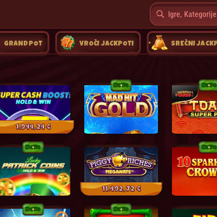
Igre, Kategorij
GRANDPOT
VROČI JACKPOTI
SREČNI JACK
NOVO
NOVO
Super Cash Boost: Hold & Win
Mad Hit Gold
Toad Super
1.944,24 €
NOVO
NOVO
ucky Patrick Coins: Hold & Win
Piggy Riches Megaways
10 Sparkling 
11.492,72 €
NOVO
NOVO