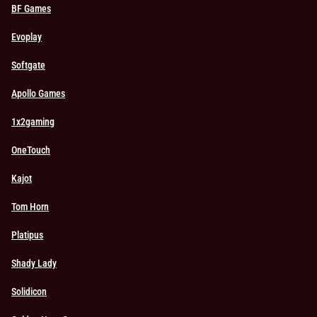
BF Games
Evoplay
Softgate
Apollo Games
1x2gaming
OneTouch
Kajot
Tom Horn
Platipus
Shady Lady
Solidicon