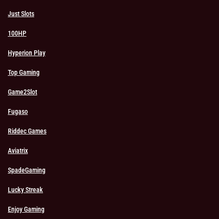
Just Slots
100HP
Hyperion Play
Top Gaming
Game2Slot
Fugaso
Riddec Games
Aviatrix
SpadeGaming
Lucky Streak
Enjoy Gaming