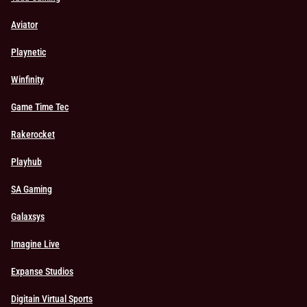
Aviator
Playnetic
Winfinity
Game Time Tec
Rakerocket
Playhub
SA Gaming
Galaxsys
Imagine Live
Expanse Studios
Digitain Virtual Sports