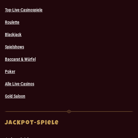
Top-Live-Casinospiele
Roulette
Blackjack
Spielshows
Baccarat & Würfel
Poker
Alle Live-Casinos
Gold Saloon
Jackpot-Spiele