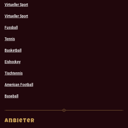
Virtueller Sport
Virtueller Sport
Fussball
Tennis
Basketball
Eishockey
Tischtennis
American Football
Baseball
Anbieter