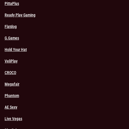
PittaPlus
Ready Play Gaming
Flatdog
G.Games
Hold Your Hat
VeliPlay
CROCO
Megafair
Phantom
AE Sexy
Live Vegas