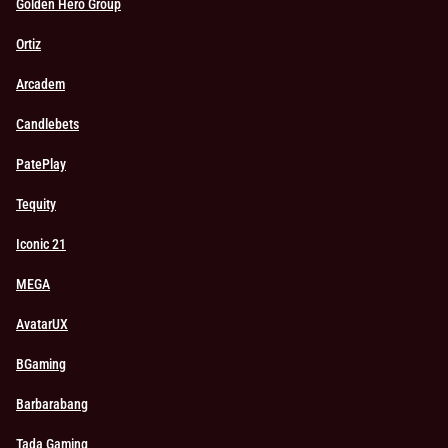
Golden Hero Group
Ortiz
Arcadem
Candlebets
PatePlay
Tequity
Iconic 21
MEGA
AvatarUX
BGaming
Barbarabang
Tada Gaming