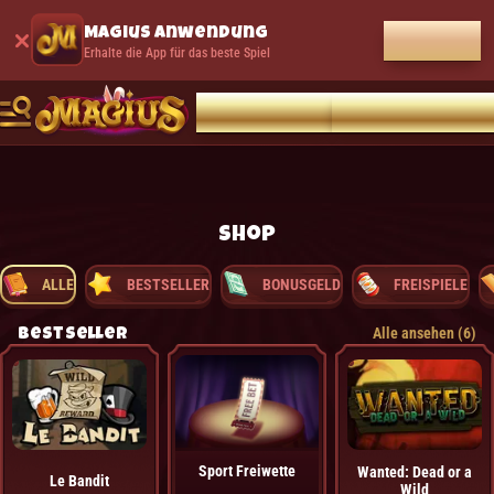
Magius Anwendung
ÖFFNEN
Erhalte die App für das beste Spiel
EINLOGGEN
REGISTRIEREN
Shop
ALLE
BESTSELLER
BONUSGELD
FREISPIELE
Bestseller
Alle ansehen (6)
Sport Freiwette
Wanted: Dead or a
Le Bandit
Wild