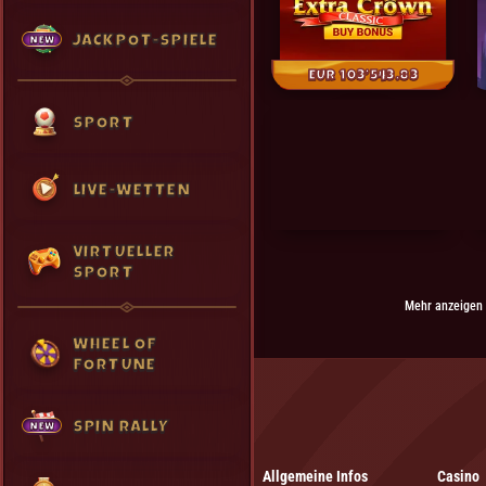
Extra Crown Classic Buy Bonus
JACKPOT-SPIELE
NEW
EUR 103’543.83
SPORT
NEU
3 POTS OF WISHES
LIVE-WETTEN
VIRTUELLER
SPORT
Mehr anzeigen
WHEEL OF
FORTUNE
SPIN RALLY
NEW
Allgemeine Infos
Casino