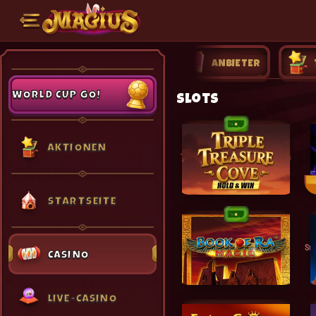
ANBIETER
WORLD CUP GO!
Slots
NEU
AKTIONEN
Triple Treasure Cove Hold & Win
W
STARTSEITE
NEU
Book of Ra Magic
4 Su
CASINO
LIVE-CASINO