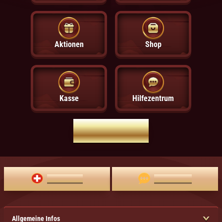
Aktionen
Shop
Kasse
Hilfezentrum
STARTSEITE
DEUTSCH
LIVE CHAT
Allgemeine Infos