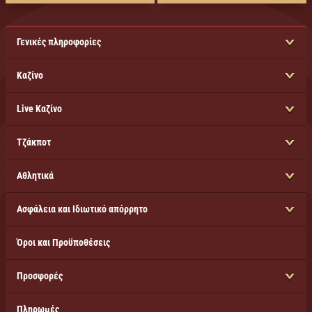
Γενικές πληροφορίες
Καζίνο
Live Καζίνο
Τζάκποτ
Αθλητικά
Ασφάλεια και Ιδιωτικό απόρρητο
Όροι και Προϋποθέσεις
Προσφορές
Πληρωμές