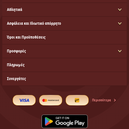
Αθλητικά
Ασφάλεια και Ιδιωτικό απόρρητο
Όροι και Προϋποθέσεις
Προσφορές
Πληρωμές
Συνεργάτες
Περισσότερα