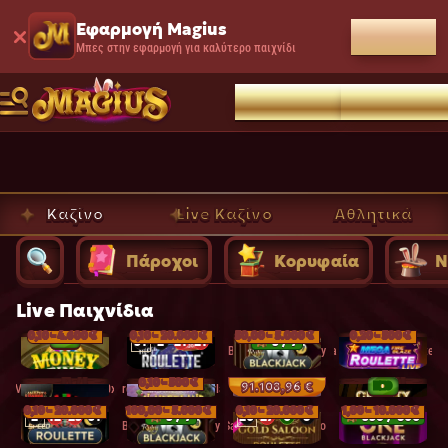
Εφαρμογή Magius
ΆΝΟΙΞΕ
Μπες στην εφαρμογή για καλύτερο παιχνίδι
ΣΎΝΔΕΣΗ
ΕΓΓΡΑΦΉ
Καζίνο
Live Καζίνο
Αθλητικά
Πάροχοι
Κορυφαία
Ν
Live Παιχνίδια
0,10 €
- 4.600 €
0,10 €
- 20.000 €
50,00 €
- 5.000 €
0,20 €
- 500 €
NΈΟ
31
2
21
21
3 / 7
Money Time
Mega Roulette
Blackjack 77 - Ruby
Mega Fire Blaze Roulette Li
15
36
1
14
0,10 €
- 500 €
91.108,96 €
NΈΟ
Vegas Roulette 500x
Adventures Beyond Wonderland Live
Candy Wheel
Gravity Roulette
15
14
6
33
0,10 €
- 20.000 €
100,00 €
- 5.000 €
0,10 €
- 20.000 €
1,00 €
- 10.000 €
2
12
23
31
3 / 7
20
27
0
8
356 / 800
Speed Roulette
Blackjack 78 - Ruby
Gold Saloon VIP Speed Roulette
ONE Blackjack 1
29
17
25
12