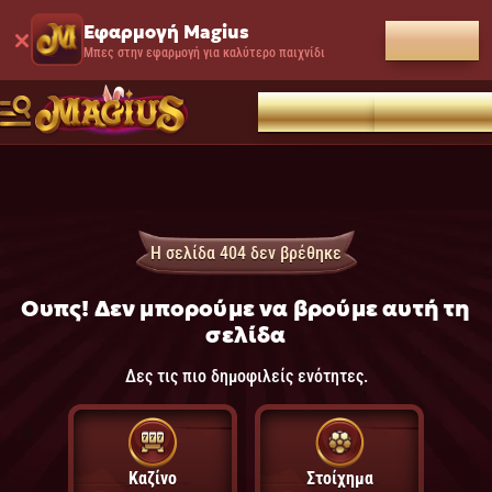
Εφαρμογή Magius
ΆΝΟΙΞΕ
Μπες στην εφαρμογή για καλύτερο παιχνίδι
ΣΎΝΔΕΣΗ
ΕΓΓΡΑΦΉ
Η σελίδα 404 δεν βρέθηκε
Ουπς! Δεν μπορούμε να βρούμε αυτή τη
σελίδα
Δες τις πιο δημοφιλείς ενότητες.
Στοίχημα
Καζίνο