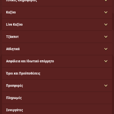
Γενικές πληροφορίες
Καζίνο
Live Καζίνο
Τζάκποτ
Αθλητικά
Ασφάλεια και Ιδιωτικό απόρρητο
Όροι και Προϋποθέσεις
Προσφορές
Πληρωμές
Συνεργάτες