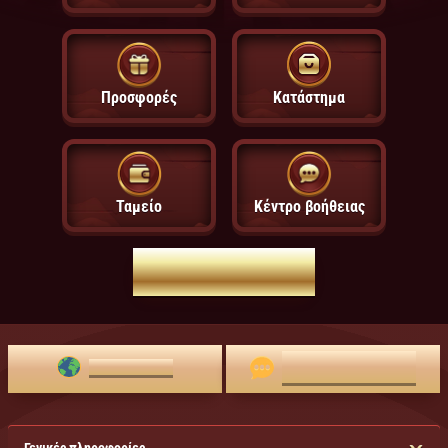
Προσφορές
Κατάστημα
Ταμείο
Κέντρο βοήθειας
ΑΡΧΙΚΉ ΣΕΛΊΔΑ
ΖΩΝΤΑΝΉ
ΕΛΛΗΝΙΚΆ
ΣΥΝΟΜΙΛΊΑ