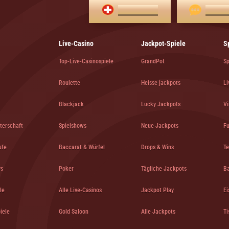
DEUTSCH
LIVE 
Live-Casino
Jackpot-Spiele
S
Top-Live-Casinospiele
GrandPot
Sp
Roulette
Heisse jackpots
Li
Blackjack
Lucky Jackpots
Vi
terschaft
Spielshows
Neue Jackpots
Fu
ufe
Baccarat & Würfel
Drops & Wins
Te
s
Poker
Tägliche Jackpots
Ba
le
Alle Live-Casinos
Jackpot Play
Ei
iele
Gold Saloon
Alle Jackpots
Ti