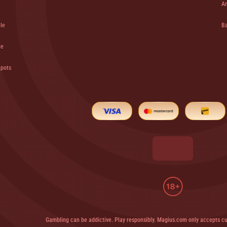
Am
le
Ba
le
kpots
Gambling can be addictive. Play responsibly. Magius.com only accepts cu