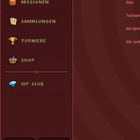
MISSIONEN
Slots
Tischspie
SAMMLUNGEN
Alle Spie
TURNIERE
Alle Jac
SHOP
VIP-CLUB