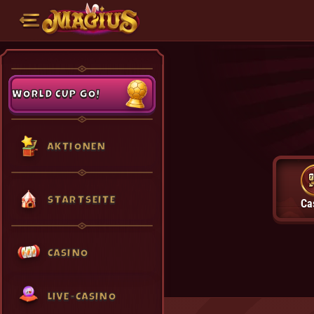
WORLD CUP GO!
AKTIONEN
STARTSEITE
Ca
CASINO
LIVE-CASINO