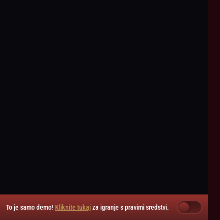
To je samo demo!
Kliknite tukaj
za igranje s pravimi sredstvi.