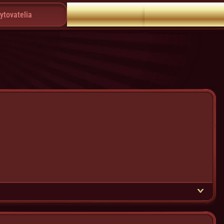
PRIHLÁSENIE
REGISTRÁCIA
ytovatelia