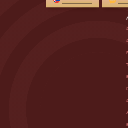
SLOVENČINA
LIV
S
S
F
T
B
Ľ
S
A
B