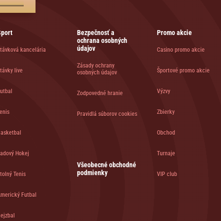
E CHAT
Šport
Bezpečnosť a
Promo akcie
ochrana osobných
údajov
távková kancelária
Casino promo akcie
Zásady ochrany
távky live
Športové promo akcie
osobných údajov
utbal
Výzvy
Zodpovedné hranie
enis
Zbierky
Pravidlá súborov cookies
asketbal
Obchod
adový Hokej
Turnaje
Všeobecné obchodné
podmienky
tolný Tenis
VIP club
merický Futbal
ejzbal