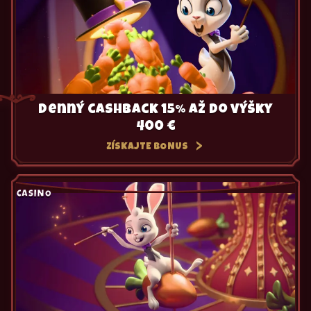
Denný cashback 15% až do výšky
400 €
ZÍSKAJTE BONUS
CASINO