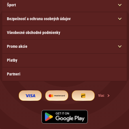
Šport
Bezpečnosť a ochrana osobných údajov
Všeobecné obchodné podmienky
Promo akcie
Platby
Partneri
Viac