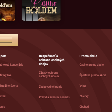
o Holdem
Casino Holdem
E CHAT
Šport
Bezpečnosť a
Promo akcie
ochrana osobných
údajov
távková kancelária
Casino promo akcie
Zásady ochrany
távky live
Športové promo akcie
osobných údajov
irtuálne športy
Výzvy
Zodpovedné hranie
utbal
Zbierky
Pravidlá súborov cookies
enis
Obchod