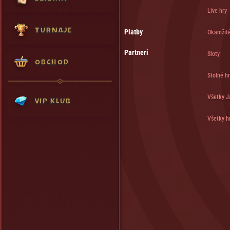
Live hry
TURNAJE
Platby
Okamžité
Partneri
Sloty
OBCHOD
Stolné h
Všetky J
VIP KLUB
Všetky h