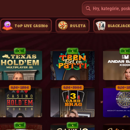
Hry, kategórie, posk
TOP LIVE CASINO
RULETA
BLACKJACK
NOVÉ
NOVÉ
NOVÉ
Texas Hold'em Multiplayer
Bet On Teen Patti
Andar Bahar
0,5 €
 - 250 € 
0,5 €
 - 500 € 
0,1 €
 - 25
NOVÉ
Casino Hold 'Em
3 Card Brag
Who Wants To Be A Milliona
NOVÉ
NOVÉ