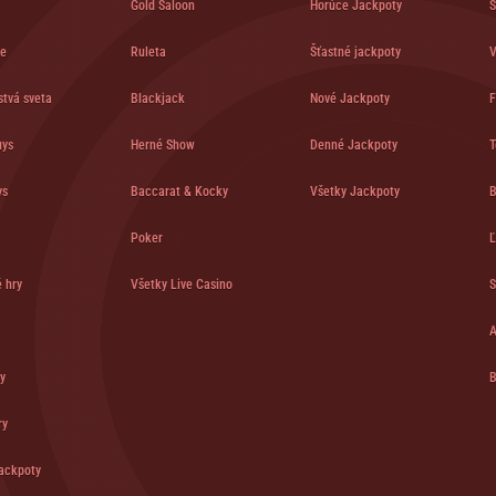
Gold Saloon
Horúce Jackpoty
S
ne
Ruleta
Šťastné jackpoty
V
stvá sveta
Blackjack
Nové Jackpoty
F
uys
Herné Show
Denné Jackpoty
T
ys
Baccarat & Kocky
Všetky Jackpoty
B
Poker
Ľ
 hry
Všetky Live Casino
S
A
ry
B
ry
ackpoty