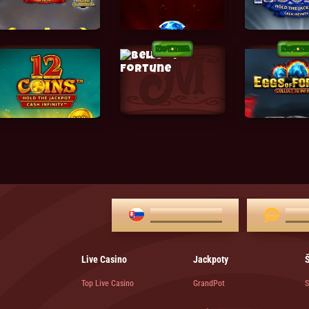
NOVINKA
NOVIN
12 Coins Grand Gold Edition
Bells of Fortune
Eggs of Fo
SLOVENČINA
LIV
Live Casino
Jackpoty
Top Live Casino
GrandPot
S