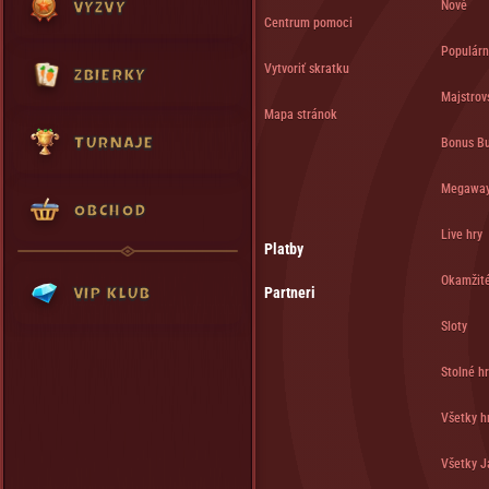
VÝZVY
Nové
Centrum pomoci
Populár
Vytvoriť skratku
ZBIERKY
Majstrov
Mapa stránok
TURNAJE
Bonus B
Megawa
OBCHOD
Live hry
Platby
Okamžité
VIP KLUB
Partneri
Sloty
Stolné h
Všetky h
Všetky J