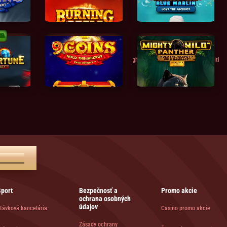
KA
rtune
9 Coins
Mighty Wild Panther: Grand Gold Edition
E CHAT
Šport
Bezpečnosť a
Promo akcie
ochrana osobných
údajov
távková kancelária
Casino promo akcie
Zásady ochrany