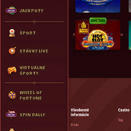
JACKPOTY
NEW
NOVINKA
ŠPORT
Hot Slot: Diamond Coins Burning Board
STÁVKY LIVE
VIRTUÁLNE
ŠPORTY
WHEEL OF
FORTUNE
Všeobecné
Casino
SPIN RALLY
informácie
NEW
Top
O nás