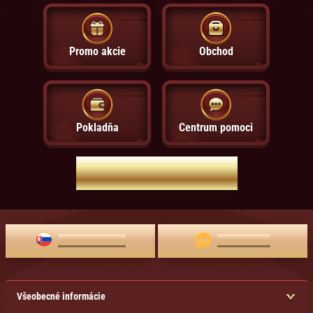
Promo akcie
Obchod
Pokladňa
Centrum pomoci
DOMOVSKÁ STRÁNKA
SLOVENČINA
LIVE CHAT
Všeobecné informácie