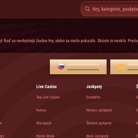
Hry, kategórie, poskyto
oj! Buď sa nechystajú žiadne hry, alebo sa niečo pokazilo. Skúste to neskôr. Preč
SLOVENČINA
LIV
Live Casino
Jackpoty
Top Live Casino
GrandPot
S
Ruleta
Horúce Jackpoty
S
ne
Blackjack
Šťastné jackpoty
V
uys
Herné Show
Nové Jackpoty
F