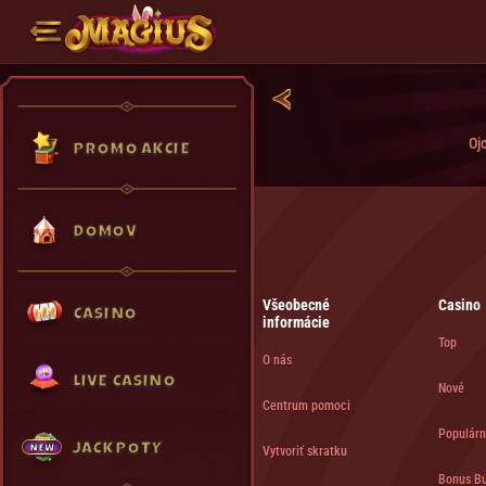
Oj
PROMO AKCIE
DOMOV
Všeobecné
Casino
CASINO
informácie
Top
O nás
LIVE CASINO
Nové
Centrum pomoci
Populár
JACKPOTY
NEW
Vytvoriť skratku
Bonus B