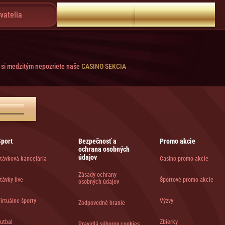
PRIHLÁSENIE
REGISTRÁCIA
vatelia
o si medzitým nepozriete naše
CASINO SEKCIA
E CHAT
Šport
Bezpečnosť a
Promo akcie
ochrana osobných
údajov
távková kancelária
Casino promo akcie
Zásady ochrany
távky live
Športové promo akcie
osobných údajov
irtuálne športy
Výzvy
Zodpovedné hranie
utbal
Zbierky
Pravidlá súborov cookies