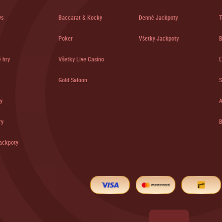
ys
Baccarat & Kocky
Denné Jackpoty
T
Poker
Všetky Jackpoty
B
 hry
Všetky Live Casino
Ľ
Gold Saloon
S
ry
A
ry
B
ackpoty