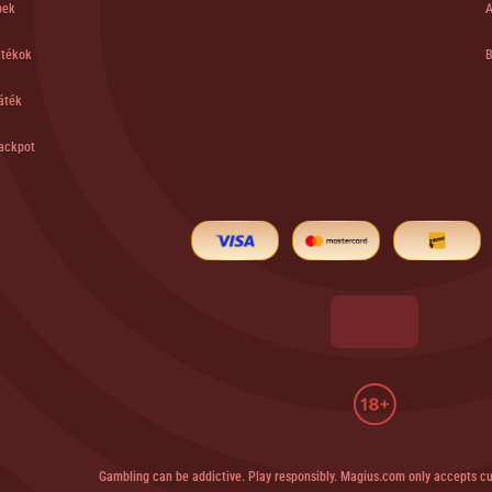
pek
A
átékok
B
áték
ackpot
Gambling can be addictive. Play responsibly. Magius.com only accepts cu