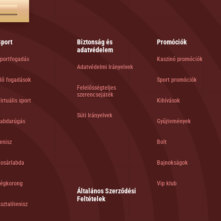
CHAT
Sport
Biztonság és
Promóciók
adatvédelem
portfogadás
Kaszinó promóciók
Adatvédelmi Irányelvek
lő fogadások
Sport promóciók
Felelősségteljes
szerencsejáték
irtuális sport
Kihívások
Süti Irányelvek
abdarúgás
Gyűjtemények
enisz
Bolt
osárlabda
Bajnokságok
égkorong
Vip klub
Általános Szerződési
Feltételek
sztalitenisz