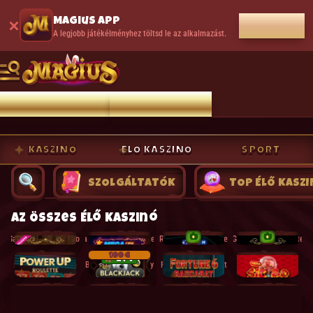
Magius App
MEGNYIT
A legjobb játékélményhez töltsd le az alkalmazást.
BEJELENTKEZÉS
REGISZTRÁCIÓ
KASZINÓ
ÉLŐ KASZINÓ
SPORT
SZOLGÁLTATÓK
TOP ÉLŐ KASZ
Az Összes Élő Kaszinó
ÚJ
ÚJ
ld Saloon VIP Speed Roulette
Mega Fire Blaze Roulette Live
Rush Atom Roulette
Gold Saloon Roulette
100 €
2 / 7
 - 5 000 € 
PowerUP Roulette
Blackjack 78 - Ruby
Fortune 6 Baccarat
Mega Sic Bo
Speed Baccarat A
Mega Roulette
Speed Roulette
Blackjack 77 - Ruby
ÚJ
ÚJ
Gravity Roulette
Gravity Blackjack
Blackjack 73 - Ruby
Auto-Roulette