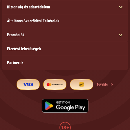
Biztonság és adatvédelem
Általános Szerződési Feltételek
Promóciók
Fizetési lehetőségek
Partnerek
További