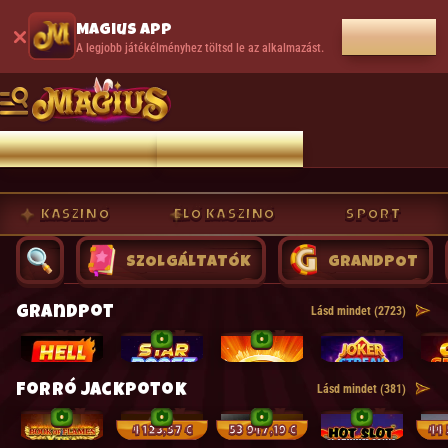
Magius App
MEGNYIT
A legjobb játékélményhez töltsd le az alkalmazást.
BEJELENTKEZÉS
REGISZTRÁCIÓ
KASZINÓ
ÉLŐ KASZINÓ
SPORT
SZOLGÁLTATÓK
GRANDPOT
GrandPot
Lásd mindet (2723)
ÚJ
ÚJ
Forró Jackpotok
Lásd mindet (381)
ÚJ
ÚJ
ÚJ
ÚJ
4 123,57 €
53 947,19 €
44 