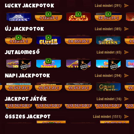
Lucky Jackpotok
Lásd mindet (291)
ÚJ
ÚJ
ÚJ
4 123,57 €
53 947,19 €
Új Jackpotok
Lásd mindet (385)
ÚJ
ÚJ
4 123,57 €
80 051,35 €
4 
Jutalomeső
Lásd mindet (65)
ÚJ
DROPS
DROPS
DROPS
& WINS
& WINS
& WINS
Napi Jackpotok
Lásd mindet (294)
44 547,21 €
44 547,21 €
44 547,21 €
44 
Jackpot Játék
Lásd mindet (16)
512 961,80 €
512 961,80 €
512 961,80 €
512 961,80 €
512
Összes Jackpot
Lásd mindet (1511)
4 123,57 €
80 051,35 €
ÚJ
39 722,47 €
4 123,57 €
ÚJ
ÚJ
ÚJ