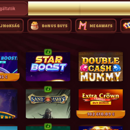
BEJELENTKEZÉS
REGISZTRÁCIÓ
gáltatók
AJNOKSÁG
BONUS BUYS
MEGAWAYS
ÚJ
 Hold & Win
Star Boost: Hold and Win
Double Cash Mummy
45 €
ÚJ
ld and Win
Sand and Ashes
Extra Crown Classic Buy Bonus
102 610,09 €
ÚJ