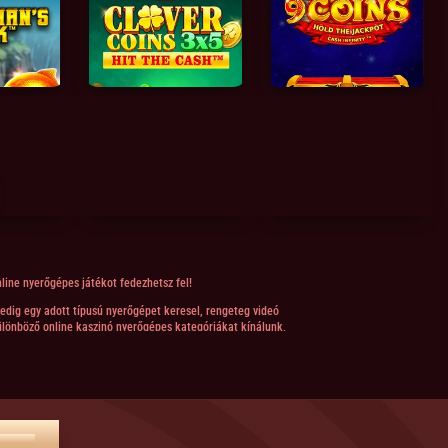
 Luck
Clover Coins 3x5
9 Coins
ÚJ
ÚJ
sh
20K+ Ways Buffalo Lights
20 Super Blazing Hot
nline nyerőgépes játékot fedezhetsz fel!
pedig egy adott típusú nyerőgépet keresel, rengeteg videó
lönböző online kaszinó nyerőgépes kategóriákat kínálunk,
ne nyerőgépekkel otthonod kényelméből vagy bárhol máshol
CHAT