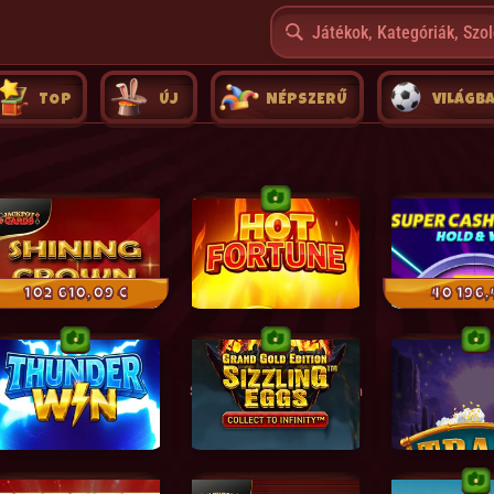
Játékok, Kategóriák, Szol
TOP
ÚJ
NÉPSZERŰ
VILÁGB
ÚJ
Shining Crown
Hot Fortune Hold and Win
Super Cash Boost:
102 610,09 €
40 196,
ÚJ
ÚJ
ÚJ
Thunder Win Hold and Win
Sizzling Eggs Grand Gold Edition
Train Strike Ho
ÚJ