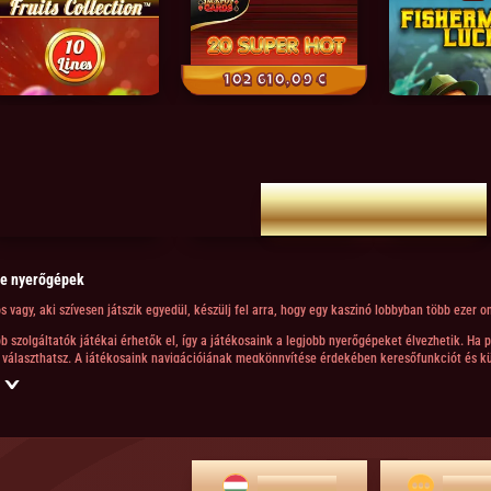
Fruits Collection 10 Lines
20 Super Hot
Fisherman's
102 610,09 €
ÚJ
ÚJ
The Jack & Rose
Wild Hot 40 Blow
Hell Ca
TOVÁBBI JÁTÉKOK
ne nyerőgépek
s vagy, aki szívesen játszik egyedül, készülj fel arra, hogy egy kaszinó lobbyban több ezer o
b szolgáltatók játékai érhetők el, így a játékosaink a legjobb nyerőgépeket élvezhetik. Ha 
 választhatsz. A játékosaink navigációjának megkönnyítése érdekében keresőfunkciót és kü
pszerű nyerőgépeket.
pes játékokkal játszol, választhatsz, hogy valódi pénzzel vagy szórakozásból játszol. Onli
 elérheted mobil kaszinónkat a webböngészőn keresztül.
peken online a Magius oldalán a varázslatos játékélményért!
MAGYAR
ÉLŐ 