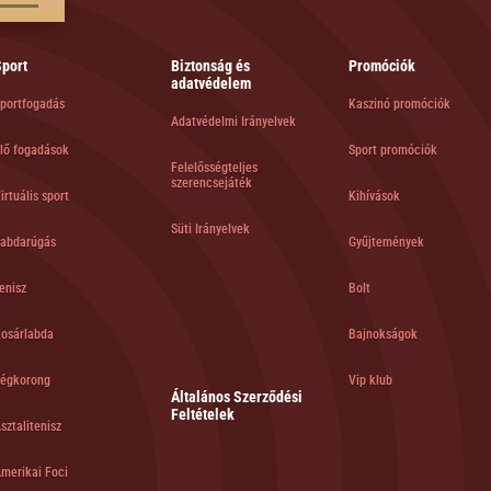
ről vagy ingyenes nyerőgépek felfedezéséről a regisztráció
Sport
Biztonság és
Promóciók
adatvédelem
portfogadás
Kaszinó promóciók
arcolj banditákkal, vagy élvezd a víz alatti kalandokat. A
Adatvédelmi Irányelvek
a szerencséd van, mert rengeteg ilyen játékunk van.
lő fogadások
Sport promóciók
tba kerülj a pörgetéshez.
Felelősségteljes
szerencsejáték
irtuális sport
Kihívások
Süti Irányelvek
abdarúgás
Gyűjtemények
bség és hasonlóság van. Bár a választás végül a
n nagyobb rugalmasságot kínálnak.
enisz
Bolt
hagyományos kaszinó rendkívül zajos a nyerőgépek különböző
osárlabda
Bajnokságok
 fizikai nyerőgépek nem kínálnak különleges bónuszokat, és ha
égkorong
Vip klub
Általános Szerződési
Feltételek
sztalitenisz
amelyek hagyományos nyerővonalakat kínálnak.
merikai Foci
átszhatsz. Az online nyerőgépekkel beállíthatod a hangerőt is,