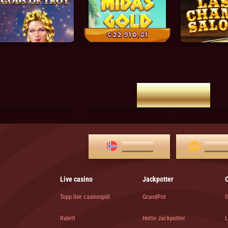
Gods of Troy
Midas Gold
Last Chance 
€ 22 910,81
NY
Lucky Carnival
Gold Mine Mistress
Los Muertos
FLERE SPILL
NORSK
LIVE 
Live casino
Jackpotter
Topp live casinospill
GrandPot
O
Rulett
Hotte Jackpotter
L