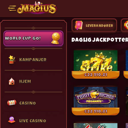
LEVERANDØRER
WORLD CUP GO!
Daglig Jackpotte
KAMPANJER
777 Strike
€ 22 910,81
HJEM
Piggy Riches Megaways
CASINO
€ 22 910,81
LIVE CASINO