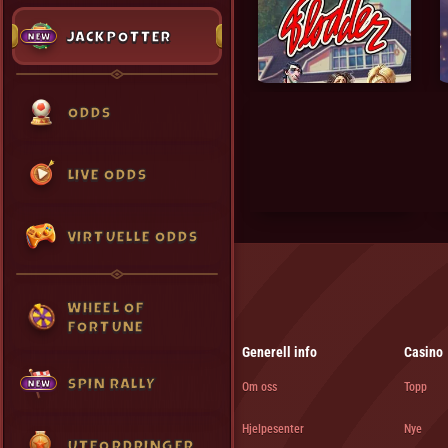
Flodder
JACKPOTTER
NEW
ODDS
Good Luck Clusterbuster
LIVE ODDS
VIRTUELLE ODDS
WHEEL OF
FORTUNE
Generell info
Casino
SPIN RALLY
NEW
Om oss
Topp
Hjelpesenter
Nye
UTFORDRINGER