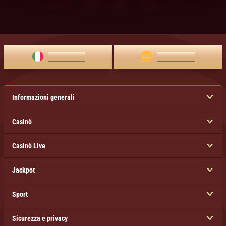
ITALIANO
LIVE CHAT
Informazioni generali
Casinò
Casinò Live
Jackpot
Sport
Sicurezza e privacy