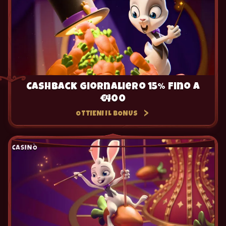
Cashback giornaliero 15% fino a
€400
OTTIENI IL BONUS
CASINÒ