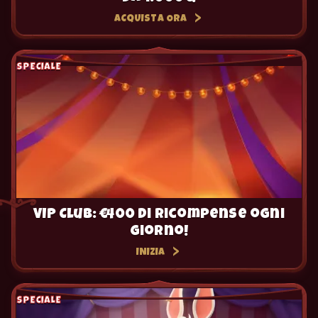
ACQUISTA ORA
SPECIALE
VIP Club: €400 di ricompense ogni
giorno!
INIZIA
SPECIALE