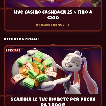
Live Casino Cashback 25% fino a
€200
OTTIENI IL BONUS
Offerte speciali
SPECIALE
Scambia le tue monete per premi
da 1.000€!