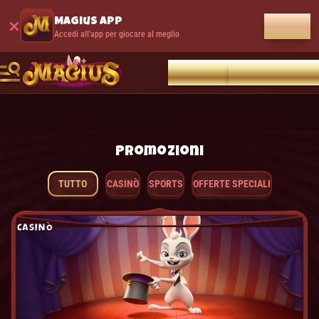
Magius App
APRI
Accedi all'app per giocare al meglio
ACCEDI
REGISTRATI
Promozioni
TUTTO
CASINÒ
SPORTS
OFFERTE SPECIALI
CASINÒ