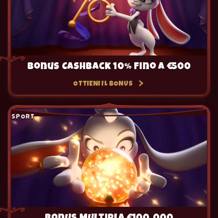
Bonus CashBack 10% fino a €500
OTTIENI IL BONUS
SPORT
Bonus Multipla €100.000