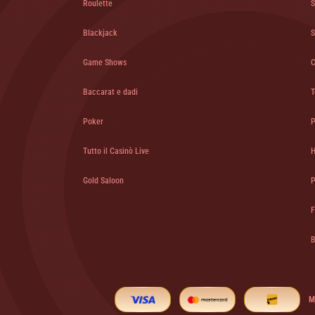
Roulette
S
Blackjack
S
Game Shows
C
Baccarat e dadi
T
Poker
P
Tutto il Casinò Live
H
Gold Saloon
P
F
B
M