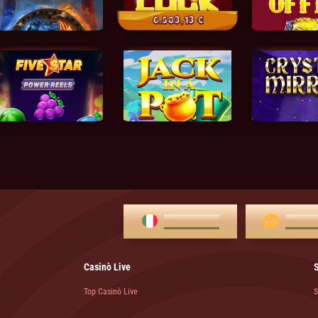
6.583,13 €
Five Star Power Reels
Jack in a Pot
Crystal Mi
ITALIANO
LIVE 
Casinò Live
Top Casinò Live
S