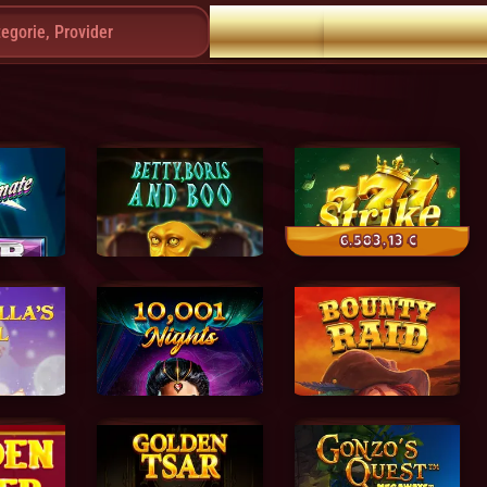
ACCEDI
REGISTRATI
tegorie, Provider
mate
Betty, Boris and Boo
777 Strike
6.583,13 €
 Ball
10,001 Nights
Bounty Raid
fer
Golden Tsar
Gonzo's Quest Megaways