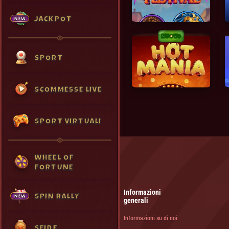
JACKPOT
NEW
NUOVO
SPORT
Hot Mania
SCOMMESSE LIVE
SPORT VIRTUALI
WHEEL OF
FORTUNE
Informazioni
SPIN RALLY
NEW
generali
Informazioni su di noi
SFIDE