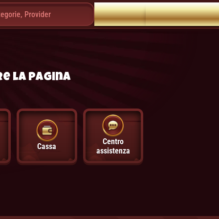
ACCEDI
REGISTRATI
tegorie, Provider
e la pagina
Centro
Cassa
assistenza