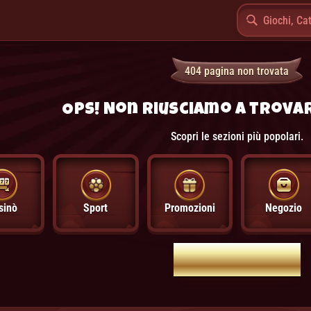
Giochi, Ca
404 pagina non trovata
Ops! Non riusciamo a trovar
Scopri le sezioni più popolari.
Sport
Promozioni
sinò
Negozio
PAGINA INIZIALE