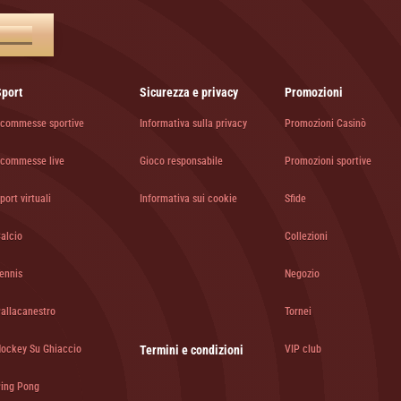
CHAT
Sport
Sicurezza e privacy
Promozioni
commesse sportive
Informativa sulla privacy
Promozioni Casinò
commesse live
Gioco responsabile
Promozioni sportive
port virtuali
Informativa sui cookie
Sfide
alcio
Collezioni
ennis
Negozio
allacanestro
Tornei
ockey Su Ghiaccio
Termini e condizioni
VIP club
ing Pong