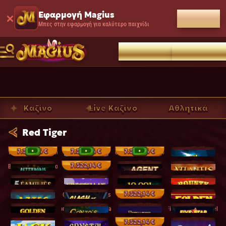
Εφαρμογή Magius
ΆΝΟΙΞΕ
Μπες στην εφαρμογή για καλύτερο παιχνίδι
ΣΎΝΔΕΣΗ
ΕΓΓΡΑΦΉ
Καζίνο
Live Καζίνο
Αθλητικά
Red Tiger
7.322,14 €
7.322,14 €
7.322,14 €
NΈΟ
NΈΟ
NΈΟ
amite Riches The Mother Lode
Jackpot Train
World Football Fortunes
Cash Ultimate
7.322,14 €
Betty, Boris and Boo
777 Strike
Agent Royale
Atlantis
5 Families
Cinderella's Ball
10,001 Nights
Bounty Raid
7.322,14 €
Aztec Spins
Clash of the Beasts
Dragon's Luck
Golden Offer
Golden Tsar
Gonzo's Quest Megaways
Jewel Scarabs
Five Star Power Reels
7.322,14 €
Jack in a Pot
Crystal Mirror
Cotton Gang Affair
Diamond Blitz