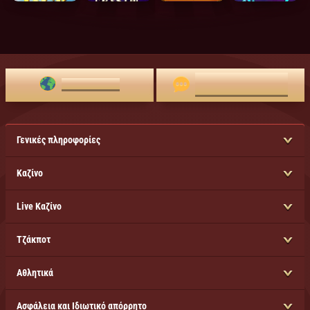
ΖΩΝΤΑΝΉ
ΕΛΛΗΝΙΚΆ
ΣΥΝΟΜΙΛΊΑ
Γενικές πληροφορίες
Καζίνο
Live Καζίνο
Τζάκποτ
Αθλητικά
Ασφάλεια και Ιδιωτικό απόρρητο