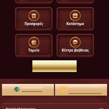
Προσφορές
Κατάστημα
Ταμείο
Κέντρο βοήθειας
ΑΡΧΙΚΉ ΣΕΛΊΔΑ
ΖΩΝΤΑΝΉ
ΕΛΛΗΝΙΚΆ
ΣΥΝΟΜΙΛΊΑ