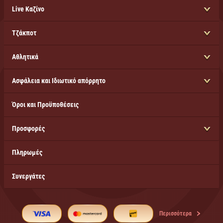
Live Καζίνο
Τζάκποτ
Αθλητικά
Ασφάλεια και Ιδιωτικό απόρρητο
Όροι και Προϋποθέσεις
Προσφορές
Πληρωμές
Συνεργάτες
Περισσότερα