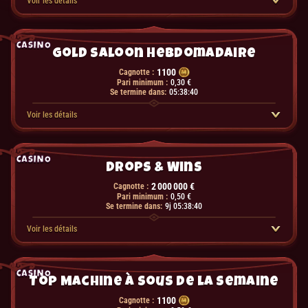
Voir les détails
CASINO
Gold Saloon Hebdomadaire
1100
Cagnotte :
Pari minimum :
0,30 €
Se termine dans:
05:38:40
Voir les détails
CASINO
Drops & Wins
2 000 000 €
Cagnotte :
Pari minimum :
0,50 €
Se termine dans:
9j 05:38:40
Voir les détails
CASINO
Top Machine à sous de la semaine
1100
Cagnotte :