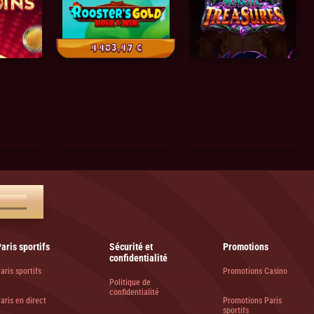
d and Spin
Rooster's Gold: Hold & Win
Magic Treasures
4 483,47 €
AU
NOUVEAU
NOUVEAU
old and Spin
Paws of Egypt
Cocktail Rush Buy Bonus
108 349,41 €
 CHAT
aris sportifs
Sécurité et
Promotions
confidentialité
aris sportifs
Promotions Casino
Politique de
confidentialité
aris en direct
Promotions Paris
sportifs