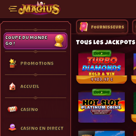
FOURNISSEURS
COUPE DU MONDE
Tous Les Jackpots
GO !
NOUVEAU
PROMOTIONS
Turbo Diamonds: Hold & Win
A
4 483,47 €
ACCUEIL
NOUVEAU
Hot Slot Platinum Coins
CASINO
CASINO EN DIRECT