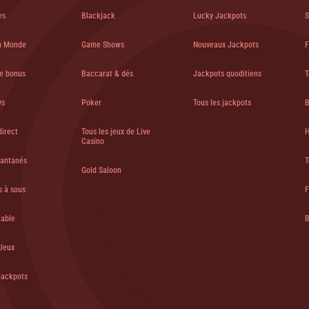
es
Blackjack
Lucky Jackpots
S
u Monde
Game Shows
Nouveaux Jackpots
F
e bonus
Baccarat & dés
Jackpots quoditiens
T
ys
Poker
Tous les jackpots
B
direct
Tous les jeux de Live
H
Casino
tantanés
T
Gold Saloon
 à sous
F
table
B
 Jeux
 jackpots