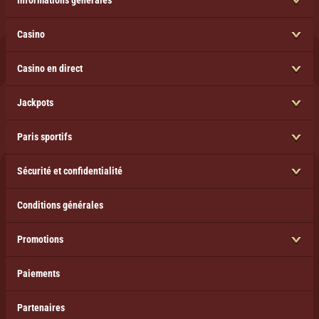
Informations générales
Casino
Casino en direct
Jackpots
Paris sportifs
Sécurité et confidentialité
Conditions générales
Promotions
Paiements
Partenaires