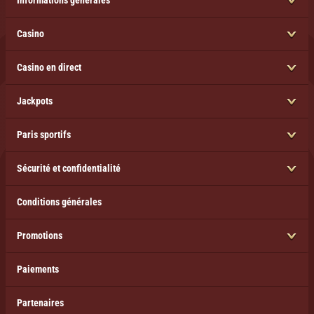
Informations générales
Casino
Casino en direct
Jackpots
Paris sportifs
Sécurité et confidentialité
Conditions générales
Promotions
Paiements
Partenaires