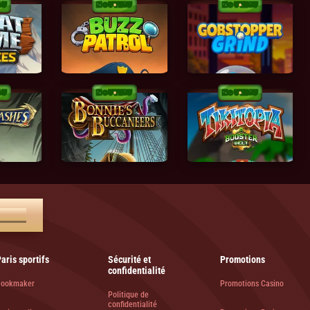
AU
NOUVEAU
NOUVEAU
Rockies
Buzz Patrol
Gobstopper Grind
AU
NOUVEAU
NOUVEAU
Ashes
Bonnie's Buccaneers
Tikitopia BoosterBelt
 CHAT
aris sportifs
Sécurité et
Promotions
confidentialité
Bookmaker
Promotions Casino
Politique de
confidentialité