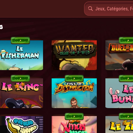
Jeux, Catégories, F
g
NOUVEAU
NOUVE
Le Fisherman
Wanted: Dead or a Wild
Duel at 
NOUVEAU
NOUVEAU
NOUVE
Le King
Fist of Destruction
Le Bun
NOUVEAU
NOUVE
FRKN Bananas
Xmas Drop
Le Zeu