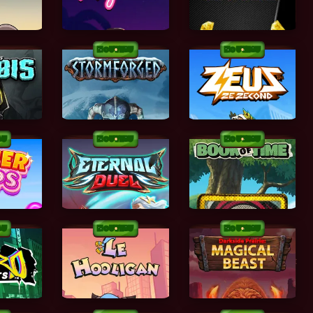
NOUVEAU
NOUVEAU
ubis
Stormforged
Zeus Ze Zecond
AU
NOUVEAU
NOUVEAU
ops
Eternal Duel
Book Of Time
AU
NOUVEAU
NOUVEAU
hts
Le Hooligan
Darkside Prairie: Magical Beast