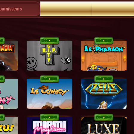
SE CONNECTER
S'INSCRIRE
ournisseurs
AU
NOUVEAU
NOUVEAU
Dawn
RIP City
Le Pharaoh
AU
NOUVEAU
NOUVEAU
ny
Le Cowboy
Ze Zeus
AU
NOUVEAU
NOUVEAU
s
Miami Mayhem
The Luxe