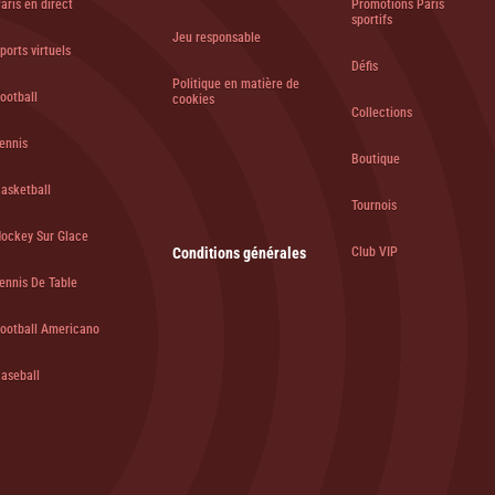
aris en direct
Promotions Paris
sportifs
Jeu responsable
ports virtuels
Défis
Politique en matière de
ootball
cookies
Collections
ennis
Boutique
asketball
Tournois
ockey Sur Glace
Conditions générales
Club VIP
ennis De Table
ootball Americano
aseball