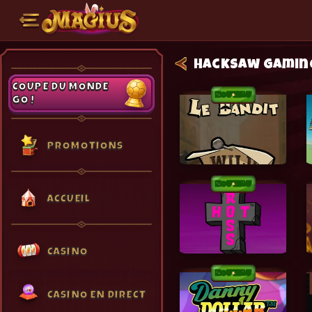
Hacksaw Gamin
COUPE DU MONDE
NOUVEAU
GO !
Le Bandit
PROMOTIONS
NOUVEAU
ACCUEIL
Hot Ross
CASINO
NOUVEAU
CASINO EN DIRECT
Danny Dollar