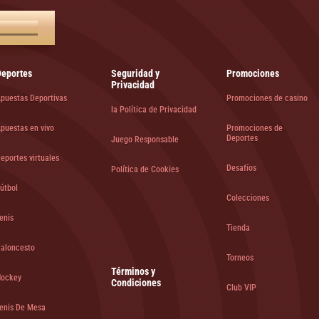
N VIVO
Deportes
Seguridad y
Promociones
Privacidad
puestas Deportivas
Promociones de casino
la Política de Privacidad
puestas en vivo
Promociones de
Deportes
Juego Responsable
eportes virtuales
Desafíos
Política de Cookies
útbol
Colecciones
enis
Tienda
aloncesto
Torneos
Términos y
ockey
Condiciones
Club VIP
enis De Mesa