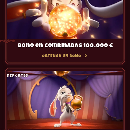
Bono en combinadas 100.000 €
OBTENGA UN BONO
DEPORTES