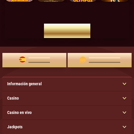
12
7
29
19
11
4
1
21
0,2 €
 - 500 € 
0,2 €
 - 2000 € 
145.763,41 €
NUEVO
NUEVO
ga Fire Blaze Ruleta España
Gravity Roulette
Cash Collect Roulette Live
Candy Wheel
9
5
1
15
30
11
36
15
29
28
14
7
19
2
13
16
0,1 €
 - 500 € 
1 €
 - 10.000 € 
0,1 €
NUEVO
320 /
28
23
22
23
 - 20.000 € 
ntures Beyond Wonderland Live
Gravity Blackjack
ONE Blackjack 1
Roulette Azure
1500
25
19
20
35
14
20
24
22
17
14
27
14
0,1 €
 - 1000 € 
0,1 €
 - 2000 € 
0,2 €
 - 500 € 
0,5 €
 - 2000 € 
MÁS JUEGOS
28
23
15
15
35
28
NUEVO
13
32
31
12
15
3
0
28
13
23
Lucky 6 Roulette
Mega Wheel
Quantum Roulette Live
Lucky Ball Roulette
25
17
1
19
31
29
6
25
35
13
19
24
7
10
0
9
13
0
29
35
4
28
30
28
24
31
12
ESPAÑOL
CHAT EN VIVO
3
36
16
5
3
0
5
23
Información general
Casino
Casino en vivo
Jackpots