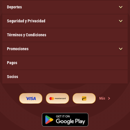
Deportes
Seguridad y Privacidad
Términos y Condiciones
Promociones
Pagos
Socios
Más