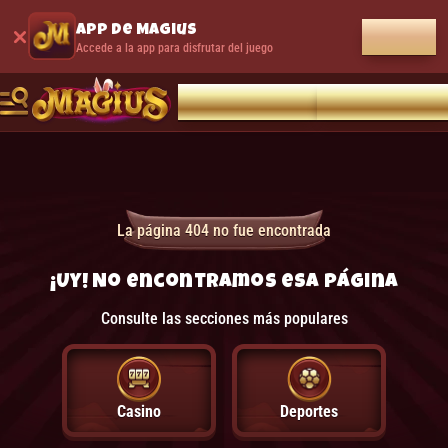
App de Magius
ABRIR
Accede a la app para disfrutar del juego
INICIA SESIÓN
REGÍSTRATE
La página 404 no fue encontrada
¡Uy! No encontramos esa página
Consulte las secciones más populares
Deportes
Casino