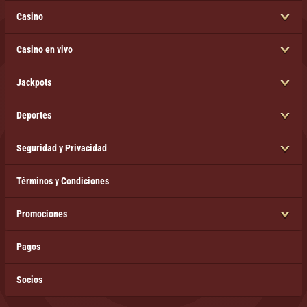
Casino
Casino en vivo
Jackpots
Deportes
Seguridad y Privacidad
Términos y Condiciones
Promociones
Pagos
Socios