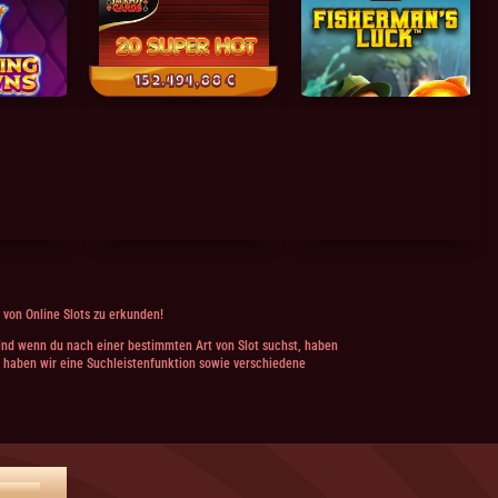
Crowns
20 Super Hot
Fisherman's Luck
152.494,88 €
NEU
NEU
s
Winning Clover 5 Extreme
The Jack & Rose
n von Online Slots zu erkunden!
Und wenn du nach einer bestimmten Art von Slot suchst, haben
, haben wir eine Suchleistenfunktion sowie verschiedene
 kannst die Casino-Slots online bequem von zu Hause aus oder
CHAT