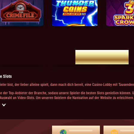
The Crime File
Thunder Coins: Hold and Win
3 Sparking 
NEU
Regal Fruits 1000
Clover Coins 3x5
9 Coin
WEITERE SPIELE
e Slots
eler bist, der lieber alleine spielt, dann mach dich bereit, eine Casino-Lobby mit Tausende
ge der Top-Anbieter der Branche, sodass unsere Spieler die besten Slots genießen können. 
 Auswahl an Video-Slots. Um unseren Spielern die Navigation auf der Website zu erleichtern
Online-Casino-Slots, darunter Top-Online-Slots.
eren Slots spielst, hast du die Möglichkeit, mit echtem Geld oder zum Spaß zu spielen. Du
spielen, indem du über deinen Webbrowser auf unser mobiles Casino zugreifst.
line bei Magius für magische Einsätze!
DEUTSCH
LIVE 