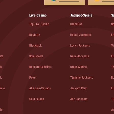
s von Magius gibt es in allen Formen und Größen. Egal, ob du eine bestimmte Art von Slots 
ei Magius findest du bestimmt deinen neuen Lieblingsslot.
Live-Casino
Jackpot-Spiele
S
e beliebte Funktionen unserer Online Slots:
Top-Live-Casino
GrandPot
Sp
e Slots
eler wählen den Slot, den sie spielen möchten, nach seinem Thema aus. Erkunde antike Te
 Wahl.
Roulette
Heisse Jackpots
Li
bole
in Spieler bist, der gerne Slots mit Glückssymbolen spielt, dann ist heute dein Glückstag,
Blackjack
Lucky Jackpots
Vi
er Slot hat in der Regel eine bestimmte Musik, die zum Thema passt und dich in die perf
its
– Du kannst Slots auch nach ihren Limits auswählen. Höhere Limits bieten dir die Chanc
ufe
Spielshows
Neue Jackpots
Fu
 und klassische Slots – Unterschiede
ht sicher, was die Unterschiede zwischen Online-Slots und klassischen Slots sind? Es gibt v
s
Baccarat & Würfel
Drops & Wins
Te
ngt die Wahl von deinen Vorlieben ab, aber Online-Slot-Spiele können traditionelle Slot-Funk
s.
le
Poker
Tägliche Jackpots
Ba
s
iele
Alle Live-Casinos
Jackpot Play
Ei
iche Unterschied besteht darin, dass man zum Spielen eines Slots in ein physisches Casino g
ichter und Sirenen der Slots extrem laut.
Gold Saloon
Alle Jackpots
Ti
r eine begrenzte Anzahl von Slots, sodass du warten musst, bis du an der Reihe bist, wenn j
besonderen Boni und wenn du gewinnst, kannst du dich von deiner Privatsphäre verabschiede
le
Am
rund, warum Menschen an Slots festhalten, ist ihr traditionelles Format. Es gibt jedoch auch