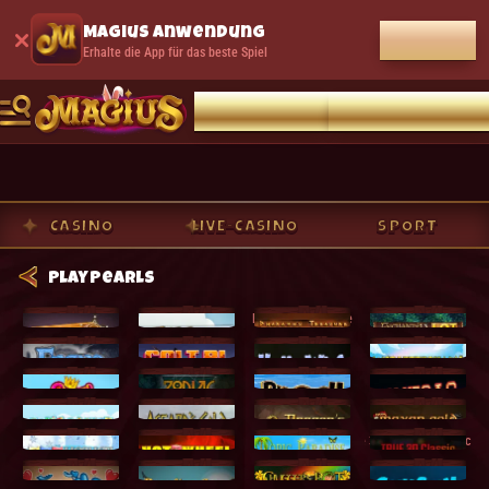
Magius Anwendung
ÖFFNEN
Erhalte die App für das beste Spiel
EINLOGGEN
REGISTRIEREN
CASINO
LIVE-CASINO
SPORT
PlayPearls
Wild West
Fun Farm
Pharaohs Treasure
Enchanted Lot
Freya
Colt P.I.
Hallo Wins Day
Wild Leprechaun
Chubby Princess
Zodiac Signs
Pharaoh
Las Vegas
Fruit Basket
Asgards Gold
Dragons Cave
Mayan Gold
777 Hot Ice
Hot 7 Wheel
Tropic Paradise
True 3D Classic Slotmachin
Wild School Soft
Dazzling Gems
Chuggers Pot
Cash Spell