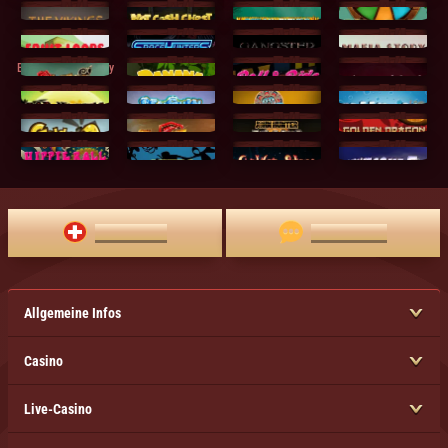
The Vikings
Hot Cash Chest
Ocean Riches
Uga Age
Fruit Loops
Space Hunters
Gangster City
Mafia Story
Bloody Mary's Booty
Banana King
Roll & Ride
Vampires
Red Nights
Penguin Vacation
Native Indians
Deep Sea
Golden Egg Keno
Star Trex
Big Game Hunter
Golden Dragon
Hippie Roll
Aztec Treasure
Golden Stars
Awesome 5
DEUTSCH
LIVE CHAT
Allgemeine Infos
Casino
Live-Casino