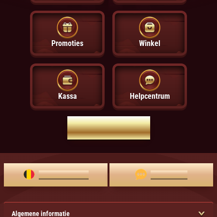
Promoties
Winkel
Kassa
Helpcentrum
STARTPAGINA
NEDERLANDS
LIVE CHAT
Algemene informatie