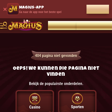
Magius-app
OPENEN
Ga naar de app voor het beste spel
INLOGGEN
REGISTREREN
404 pagina niet gevonden
Oeps! We kunnen die pagina niet
vinden
Bekijk de populairste onderdelen.
Sporten
Casino