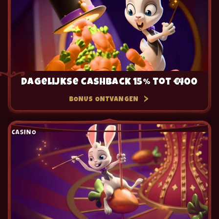
Dagelijkse cashback 15% tot €400
BONUS ONTVANGEN
CASINO