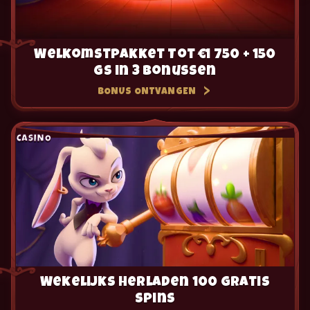
Welkomstpakket Tot €1 750 + 150
GS in 3 bonussen
BONUS ONTVANGEN
CASINO
Wekelijks Herladen 100 gratis
spins