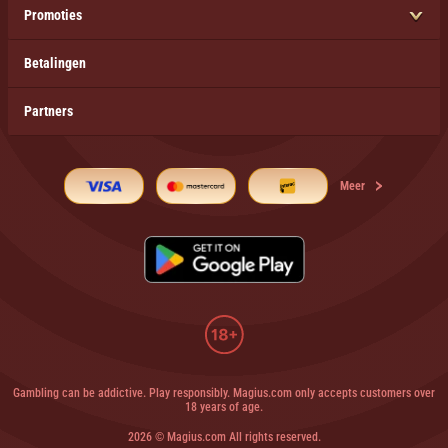
Promoties
Betalingen
Partners
Meer
Gambling can be addictive. Play responsibly. Magius.com only accepts customers over
18 years of age.
2026 © Magius.com All rights reserved.