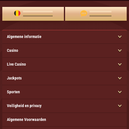
NEDERLANDS
LIVE CHAT
Algemene informatie
Casino
Live Casino
Jackpots
Sporten
Veiligheid en privacy
Algemene Voorwaarden