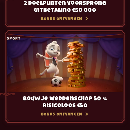
2 doelpunten voorsprong
uitbetaling €50 000
BONUS ONTVANGEN
SPORT
Bouw je weddenschap 50 %
risicoloos €50
BONUS ONTVANGEN