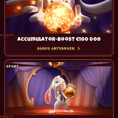
Accumulator-boost €100 000
BONUS ONTVANGEN
SPORT