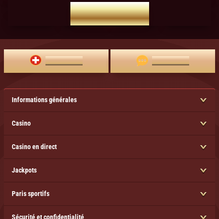
156 242.56 €
NOUVEAU
NOUVEAU
NOUVEAU
NOUVEAU
Coin of Lightning 2
40 Extra Crown Coin Boost
Diamond Explosion 777
Royalgarden Queen
PLUS DE JEUX
NOUVEAU
NOUVEAU
NOUVEAU
NOUVEAU
ig Bells Fire (Hold and Win)
Book of Tomes 6
TNT Jack
8 Coins Rampage
FRANÇAIS
LIVE CHAT
Informations générales
Casino
Casino en direct
Jackpots
Paris sportifs
Sécurité et confidentialité