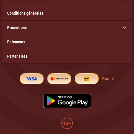
Conditions générales
Promotions
Paiements
Partenaires
Plus