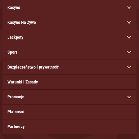
Kasyno
Kasyno Na Żywo
Jackpoty
Sport
Bezpieczeństwo i prywatność
Warunki i Zasady
Promocje
Płatności
Partnerzy