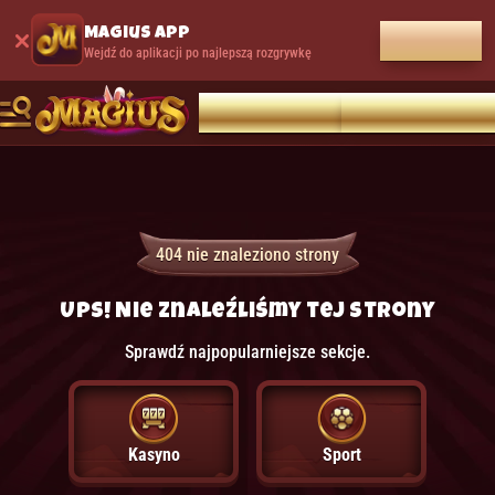
Magius App
OTWÓRZ
Wejdź do aplikacji po najlepszą rozgrywkę
ZALOGUJ SIĘ
ZAREJESTRUJ
404 nie znaleziono strony
Ups! Nie znaleźliśmy tej strony
Sprawdź najpopularniejsze sekcje.
Sport
Kasyno