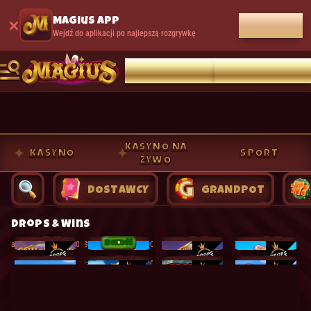
Magius App
OTWÓRZ
Wejdź do aplikacji po najlepszą rozgrywkę
ZALOGUJ SIĘ
ZAREJESTRUJ
KASYNO NA
KASYNO
SPORT
ŻYWO
DOSTAWCY
GRANDPOT
Drops & Wins
NOWOŚĆ
Gates of Olympus 1000
Sweet Bonanza 1000
Gates of Olympus
Sweet Bonanza
DROPS
DROPS
DROPS
& WINS
& WINS
& WINS
Sugar Rush 1000
Starlight Princess 1000
Big Bass Splash
Sugar Rush
DROPS
DROPS
DROPS
& WINS
& WINS
& WINS
NOWOŚĆ
Big Bass Bonanza
Big Bass Vegas Double Down Deluxe
Zeus vs Hades - Gods of War
Bigger Bass Bonanza
DROPS
DROPS
DROPS
& WINS
& WINS
& WINS
Starlight Princess
Fruit Party
The Dog House Megaways
5 Lions Megaways