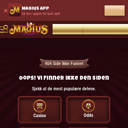
Magius App
ÅPEN
Gå inn i appen for best spill
LOGG INN
REGISTRER DEG
404 Side Ikke Funnet
Oops! Vi finner ikke den siden
Sjekk ut de mest populære delene.
Odds
Casino