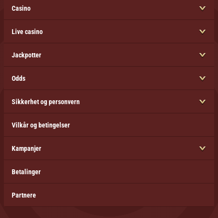
Casino
Live casino
Jackpotter
Odds
Sikkerhet og personvern
Vilkår og betingelser
Kampanjer
Betalinger
Partnere