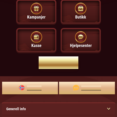
Kampanjer
Butikk
Kasse
Hjelpesenter
HJEMMESIDE
NORSK
LIVE CHAT
Generell info